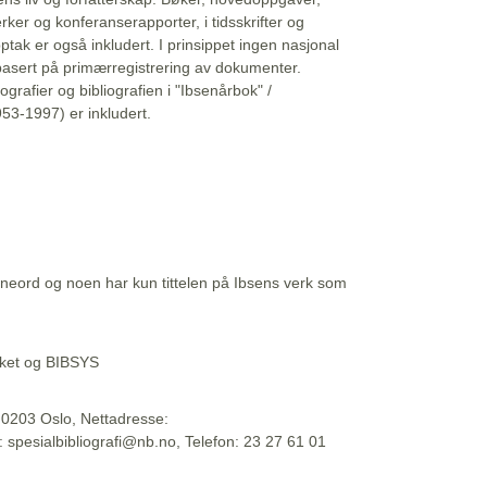
erker og konferanserapporter, i tidsskrifter og
ptak er også inkludert. I prinsippet ingen nasjonal
basert på primærregistrering av dokumenter.
liografier og bibliografien i "Ibsenårbok" /
53-1997) er inkludert.
eord og noen har kun tittelen på Ibsens verk som
teket og BIBSYS
, 0203 Oslo, Nettadresse:
t: spesialbibliografi@nb.no, Telefon: 23 27 61 01
 09:45:34