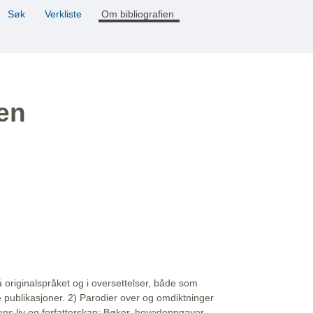
Søk
Verkliste
Om bibliografien
ien
å originalspråket og i oversettelser, både som
e publikasjoner. 2) Parodier over og omdiktninger
ns liv og forfatterskap: Bøker, hovedoppgaver,