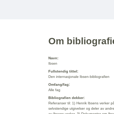
Om bibliograf
Navn:
Ibsen
Fullstendig tittel:
Den internasjonale Ibsen-bibliografien
Omfang/fag:
Alle fag
Bibliografien dekker:
Referanser til: 1) Henrik Ibsens verker p
selvstendige utgivelser og deler av andr
av Ibsens verker. 3) Dokumenter om Ibse