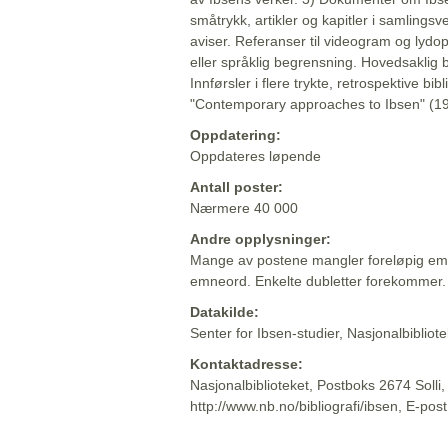
småtrykk, artikler og kapitler i samlingsv
aviser. Referanser til videogram og lydop
eller språklig begrensning. Hovedsaklig 
Innførsler i flere trykte, retrospektive bib
"Contemporary approaches to Ibsen" (19
Oppdatering:
Oppdateres løpende
Antall poster:
Nærmere 40 000
Andre opplysninger:
Mange av postene mangler foreløpig emn
emneord. Enkelte dubletter forekommer.
Datakilde:
Senter for Ibsen-studier, Nasjonalbiblio
Kontaktadresse:
Nasjonalbiblioteket, Postboks 2674 Solli
http://www.nb.no/bibliografi/ibsen, E-pos
Beskrivelsen sist oppdatert: 2022-06-20