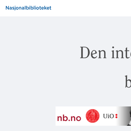
Den int
b