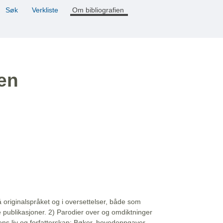
Søk
Verkliste
Om bibliografien
ien
å originalspråket og i oversettelser, både som
e publikasjoner. 2) Parodier over og omdiktninger
ns liv og forfatterskap: Bøker, hovedoppgaver,