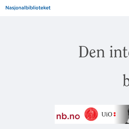
Den int
b