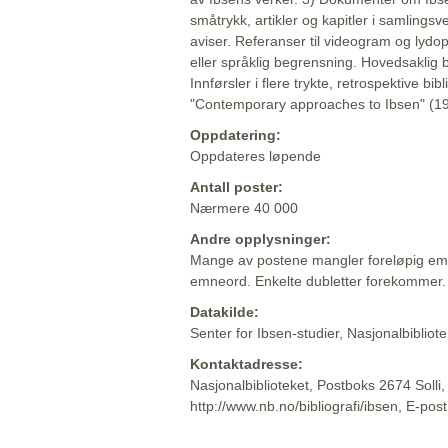
småtrykk, artikler og kapitler i samlingsv
aviser. Referanser til videogram og lydop
eller språklig begrensning. Hovedsaklig 
Innførsler i flere trykte, retrospektive bib
"Contemporary approaches to Ibsen" (19
Oppdatering:
Oppdateres løpende
Antall poster:
Nærmere 40 000
Andre opplysninger:
Mange av postene mangler foreløpig emn
emneord. Enkelte dubletter forekommer.
Datakilde:
Senter for Ibsen-studier, Nasjonalbiblio
Kontaktadresse:
Nasjonalbiblioteket, Postboks 2674 Solli
http://www.nb.no/bibliografi/ibsen, E-pos
Beskrivelsen sist oppdatert: 2022-06-20