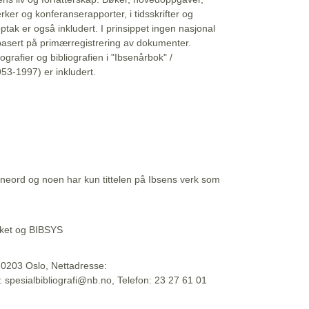
erker og konferanserapporter, i tidsskrifter og
ptak er også inkludert. I prinsippet ingen nasjonal
basert på primærregistrering av dokumenter.
liografier og bibliografien i "Ibsenårbok" /
53-1997) er inkludert.
eord og noen har kun tittelen på Ibsens verk som
teket og BIBSYS
, 0203 Oslo, Nettadresse:
t: spesialbibliografi@nb.no, Telefon: 23 27 61 01
 09:45:34