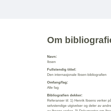
Om bibliograf
Navn:
Ibsen
Fullstendig tittel:
Den internasjonale Ibsen-bibliografien
Omfang/fag:
Alle fag
Bibliografien dekker:
Referanser til: 1) Henrik Ibsens verker p
selvstendige utgivelser og deler av andr
av Ibsens verker. 3) Dokumenter om Ibse