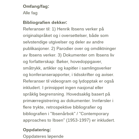
Omfang/fag:
Alle fag
Bibliografien dekker:
Referanser til: 1) Henrik Ibsens verker på
originalspråket og i oversettelser, både som
selvstendige utgivelser og deler av andre
publikasjoner. 2) Parodier over og omdiktninger
av Ibsens verker. 3) Dokumenter om Ibsens liv
og forfatterskap: Bøker, hovedoppgaver,
småtrykk, artikler og kapitler i samlingsverker
og konferanserapporter, i tidsskrifter og aviser.
Referanser til videogram og lydopptak er også
inkludert. I prinsippet ingen nasjonal eller
språklig begrensning. Hovedsaklig basert på
primærregistrering av dokumenter. Innførsler i
flere trykte, retrospektive bibliografier og
bibliografien i "Ibsenårbok" / "Contemporary
approaches to Ibsen" (1953-1997) er inkludert.
Oppdatering:
Oppdateres løpende