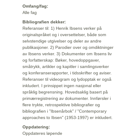
Omfang/fag:
Alle fag
Bibliografien dekker:
Referanser til: 1) Henrik Ibsens verker på
originalspråket og i oversettelser, både som
selvstendige utgivelser og deler av andre
publikasjoner. 2) Parodier over og omdiktninger
av Ibsens verker. 3) Dokumenter om Ibsens liv
og forfatterskap: Bøker, hovedoppgaver,
småtrykk, artikler og kapitler i samlingsverker
og konferanserapporter, i tidsskrifter og aviser.
Referanser til videogram og lydopptak er også
inkludert. I prinsippet ingen nasjonal eller
språklig begrensning. Hovedsaklig basert på
primærregistrering av dokumenter. Innførsler i
flere trykte, retrospektive bibliografier og
bibliografien i "Ibsenårbok" / "Contemporary
approaches to Ibsen" (1953-1997) er inkludert.
Oppdatering:
Oppdateres løpende