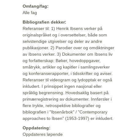
Omfang/fag:
Alle fag
Bibliografien dekker:
Referanser til: 1) Henrik Ibsens verker på
originalspråket og i oversettelser, både som
selvstendige utgivelser og deler av andre
publikasjoner. 2) Parodier over og omdiktninger
av Ibsens verker. 3) Dokumenter om Ibsens liv
og forfatterskap: Bøker, hovedoppgaver,
småtrykk, artikler og kapitler i samlingsverker
og konferanserapporter, i tidsskrifter og aviser.
Referanser til videogram og lydopptak er også
inkludert. I prinsippet ingen nasjonal eller
språklig begrensning. Hovedsaklig basert på
primærregistrering av dokumenter. Innførsler i
flere trykte, retrospektive bibliografier og
bibliografien i "Ibsenårbok" / "Contemporary
approaches to Ibsen" (1953-1997) er inkludert.
Oppdatering:
Oppdateres løpende