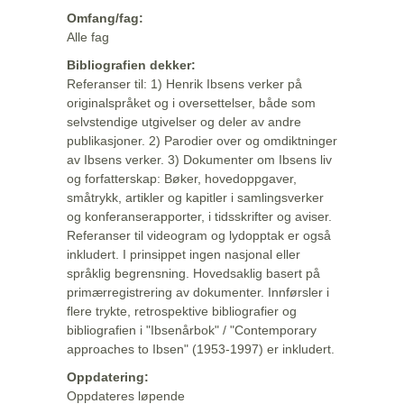
Omfang/fag:
Alle fag
Bibliografien dekker:
Referanser til: 1) Henrik Ibsens verker på
originalspråket og i oversettelser, både som
selvstendige utgivelser og deler av andre
publikasjoner. 2) Parodier over og omdiktninger
av Ibsens verker. 3) Dokumenter om Ibsens liv
og forfatterskap: Bøker, hovedoppgaver,
småtrykk, artikler og kapitler i samlingsverker
og konferanserapporter, i tidsskrifter og aviser.
Referanser til videogram og lydopptak er også
inkludert. I prinsippet ingen nasjonal eller
språklig begrensning. Hovedsaklig basert på
primærregistrering av dokumenter. Innførsler i
flere trykte, retrospektive bibliografier og
bibliografien i "Ibsenårbok" / "Contemporary
approaches to Ibsen" (1953-1997) er inkludert.
Oppdatering:
Oppdateres løpende