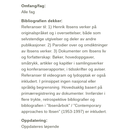
Omfang/fag:
Alle fag
Bibliografien dekker:
Referanser til: 1) Henrik Ibsens verker på
originalspråket og i oversettelser, både som
selvstendige utgivelser og deler av andre
publikasjoner. 2) Parodier over og omdiktninger
av Ibsens verker. 3) Dokumenter om Ibsens liv
og forfatterskap: Bøker, hovedoppgaver,
småtrykk, artikler og kapitler i samlingsverker
og konferanserapporter, i tidsskrifter og aviser.
Referanser til videogram og lydopptak er også
inkludert. I prinsippet ingen nasjonal eller
språklig begrensning. Hovedsaklig basert på
primærregistrering av dokumenter. Innførsler i
flere trykte, retrospektive bibliografier og
bibliografien i "Ibsenårbok" / "Contemporary
approaches to Ibsen" (1953-1997) er inkludert.
Oppdatering:
Oppdateres løpende