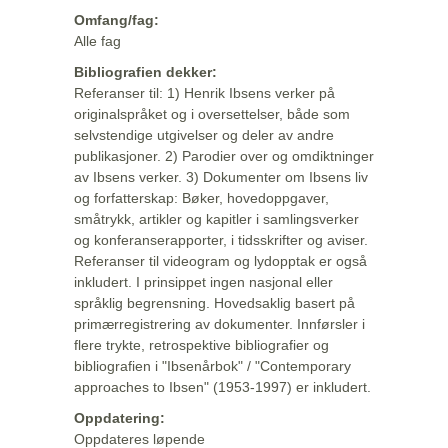
Omfang/fag:
Alle fag
Bibliografien dekker:
Referanser til: 1) Henrik Ibsens verker på
originalspråket og i oversettelser, både som
selvstendige utgivelser og deler av andre
publikasjoner. 2) Parodier over og omdiktninger
av Ibsens verker. 3) Dokumenter om Ibsens liv
og forfatterskap: Bøker, hovedoppgaver,
småtrykk, artikler og kapitler i samlingsverker
og konferanserapporter, i tidsskrifter og aviser.
Referanser til videogram og lydopptak er også
inkludert. I prinsippet ingen nasjonal eller
språklig begrensning. Hovedsaklig basert på
primærregistrering av dokumenter. Innførsler i
flere trykte, retrospektive bibliografier og
bibliografien i "Ibsenårbok" / "Contemporary
approaches to Ibsen" (1953-1997) er inkludert.
Oppdatering:
Oppdateres løpende