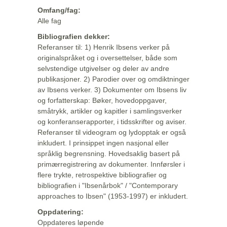
Omfang/fag:
Alle fag
Bibliografien dekker:
Referanser til: 1) Henrik Ibsens verker på
originalspråket og i oversettelser, både som
selvstendige utgivelser og deler av andre
publikasjoner. 2) Parodier over og omdiktninger
av Ibsens verker. 3) Dokumenter om Ibsens liv
og forfatterskap: Bøker, hovedoppgaver,
småtrykk, artikler og kapitler i samlingsverker
og konferanserapporter, i tidsskrifter og aviser.
Referanser til videogram og lydopptak er også
inkludert. I prinsippet ingen nasjonal eller
språklig begrensning. Hovedsaklig basert på
primærregistrering av dokumenter. Innførsler i
flere trykte, retrospektive bibliografier og
bibliografien i "Ibsenårbok" / "Contemporary
approaches to Ibsen" (1953-1997) er inkludert.
Oppdatering:
Oppdateres løpende