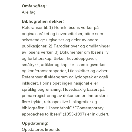
Omfang/fag:
Alle fag
Bibliografien dekker:
Referanser til: 1) Henrik Ibsens verker på
originalspråket og i oversettelser, både som
selvstendige utgivelser og deler av andre
publikasjoner. 2) Parodier over og omdiktninger
av Ibsens verker. 3) Dokumenter om Ibsens liv
og forfatterskap: Bøker, hovedoppgaver,
småtrykk, artikler og kapitler i samlingsverker
og konferanserapporter, i tidsskrifter og aviser.
Referanser til videogram og lydopptak er også
inkludert. I prinsippet ingen nasjonal eller
språklig begrensning. Hovedsaklig basert på
primærregistrering av dokumenter. Innførsler i
flere trykte, retrospektive bibliografier og
bibliografien i "Ibsenårbok" / "Contemporary
approaches to Ibsen" (1953-1997) er inkludert.
Oppdatering:
Oppdateres løpende