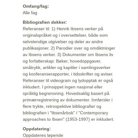
Omfang/fag:
Alle fag
Bibliografien dekker:
Referanser til: 1) Henrik Ibsens verker på
originalspråket og i oversettelser, både som
selvstendige utgivelser og deler av andre
publikasjoner. 2) Parodier over og omdiktninger
av Ibsens verker. 3) Dokumenter om Ibsens liv
og forfatterskap: Bøker, hovedoppgaver,
småtrykk, artikler og kapitler i samlingsverker
og konferanserapporter, i tidsskrifter og aviser.
Referanser til videogram og lydopptak er også
inkludert. I prinsippet ingen nasjonal eller
språklig begrensning. Hovedsaklig basert på
primærregistrering av dokumenter. Innførsler i
flere trykte, retrospektive bibliografier og
bibliografien i "Ibsenårbok" / "Contemporary
approaches to Ibsen" (1953-1997) er inkludert.
Oppdatering:
Oppdateres løpende