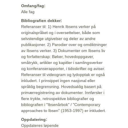
Omfang/fag:
Alle fag
Bibliografien dekker:
Referanser til: 1) Henrik Ibsens verker på
originalspråket og i oversettelser, både som
selvstendige utgivelser og deler av andre
publikasjoner. 2) Parodier over og omdiktninger
av Ibsens verker. 3) Dokumenter om Ibsens liv
og forfatterskap: Bøker, hovedoppgaver,
småtrykk, artikler og kapitler i samlingsverker
og konferanserapporter, i tidsskrifter og aviser.
Referanser til videogram og lydopptak er også
inkludert. I prinsippet ingen nasjonal eller
språklig begrensning. Hovedsaklig basert på
primærregistrering av dokumenter. Innførsler i
flere trykte, retrospektive bibliografier og
bibliografien i "Ibsenårbok" / "Contemporary
approaches to Ibsen" (1953-1997) er inkludert.
Oppdatering:
Oppdateres løpende