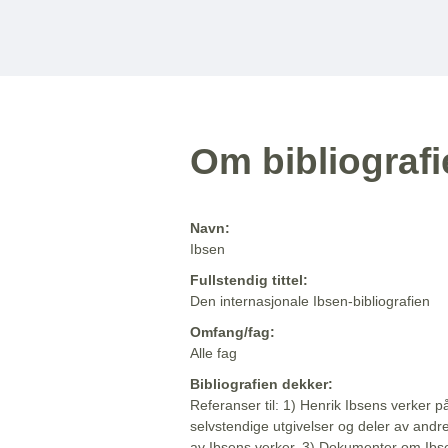
Om bibliograf
Navn:
Ibsen
Fullstendig tittel:
Den internasjonale Ibsen-bibliografien
Omfang/fag:
Alle fag
Bibliografien dekker:
Referanser til: 1) Henrik Ibsens verker p
selvstendige utgivelser og deler av andr
av Ibsens verker. 3) Dokumenter om Ibse