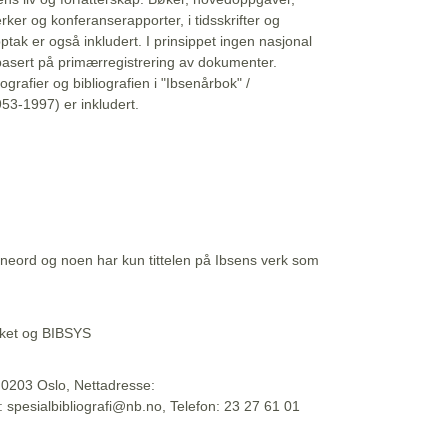
erker og konferanserapporter, i tidsskrifter og
ptak er også inkludert. I prinsippet ingen nasjonal
basert på primærregistrering av dokumenter.
liografier og bibliografien i "Ibsenårbok" /
53-1997) er inkludert.
eord og noen har kun tittelen på Ibsens verk som
teket og BIBSYS
, 0203 Oslo, Nettadresse:
t: spesialbibliografi@nb.no, Telefon: 23 27 61 01
 09:45:34