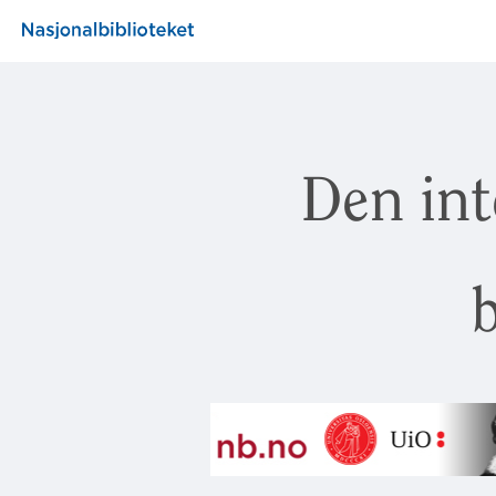
Den int
b