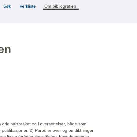
Søk
Verkliste
Om bibliografien
ien
å originalspråket og i oversettelser, både som
e publikasjoner. 2) Parodier over og omdiktninger
ns liv og forfatterskap: Bøker, hovedoppgaver,