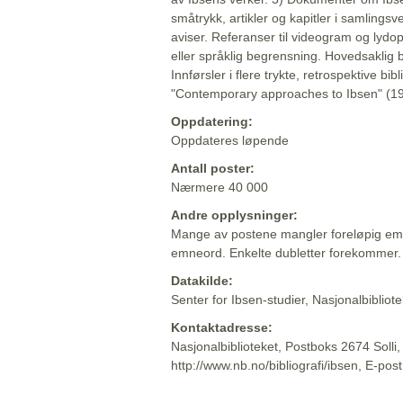
småtrykk, artikler og kapitler i samlingsv
aviser. Referanser til videogram og lydop
eller språklig begrensning. Hovedsaklig 
Innførsler i flere trykte, retrospektive bib
"Contemporary approaches to Ibsen" (19
Oppdatering:
Oppdateres løpende
Antall poster:
Nærmere 40 000
Andre opplysninger:
Mange av postene mangler foreløpig emn
emneord. Enkelte dubletter forekommer.
Datakilde:
Senter for Ibsen-studier, Nasjonalbiblio
Kontaktadresse:
Nasjonalbiblioteket, Postboks 2674 Solli
http://www.nb.no/bibliografi/ibsen, E-pos
Beskrivelsen sist oppdatert: 2022-06-20