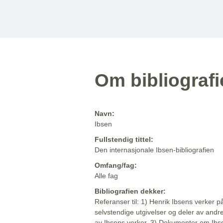
Om bibliograf
Navn:
Ibsen
Fullstendig tittel:
Den internasjonale Ibsen-bibliografien
Omfang/fag:
Alle fag
Bibliografien dekker:
Referanser til: 1) Henrik Ibsens verker p
selvstendige utgivelser og deler av andr
av Ibsens verker. 3) Dokumenter om Ibse