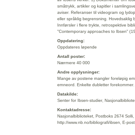
småtrykk, artikler og kapitler i samlingsv
aviser. Referanser til videogram og lydop
eller språklig begrensning. Hovedsaklig 
Innførsler i flere trykte, retrospektive bib
"Contemporary approaches to Ibsen" (19
Oppdatering:
Oppdateres løpende
Antall poster:
Nærmere 40 000
Andre opplysninger:
Mange av postene mangler foreløpig emn
emneord. Enkelte dubletter forekommer.
Datakilde:
Senter for Ibsen-studier, Nasjonalbiblio
Kontaktadresse:
Nasjonalbiblioteket, Postboks 2674 Solli
http://www.nb.no/bibliografi/ibsen, E-pos
Beskrivelsen sist oppdatert: 2022-06-20