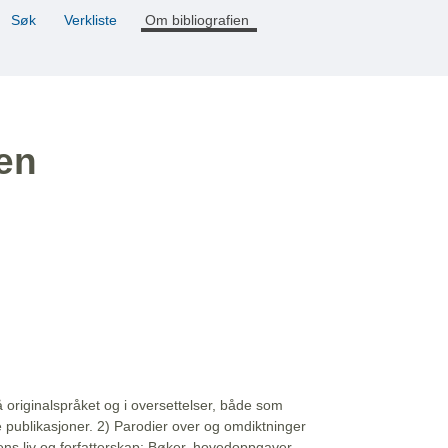
Søk
Verkliste
Om bibliografien
ien
å originalspråket og i oversettelser, både som
e publikasjoner. 2) Parodier over og omdiktninger
ns liv og forfatterskap: Bøker, hovedoppgaver,