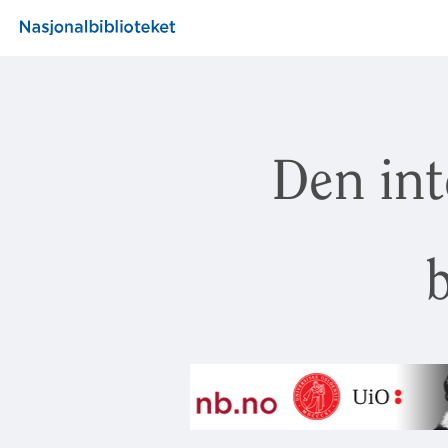
Den int
b