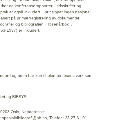
erker og konferanserapporter, i tidsskrifter og
ptak er også inkludert. I prinsippet ingen nasjonal
basert på primærregistrering av dokumenter.
liografier og bibliografien i "Ibsenårbok" /
53-1997) er inkludert.
eord og noen har kun tittelen på Ibsens verk som
teket og BIBSYS
, 0203 Oslo, Nettadresse:
t: spesialbibliografi@nb.no, Telefon: 23 27 61 01
 09:45:34