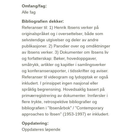
Omfang/fag:
Alle fag
Bibliografien dekker:
Referanser til: 1) Henrik Ibsens verker på
originalspråket og i oversettelser, både som
selvstendige utgivelser og deler av andre
publikasjoner. 2) Parodier over og omdiktninger
av Ibsens verker. 3) Dokumenter om Ibsens liv
og forfatterskap: Bøker, hovedoppgaver,
småtrykk, artikler og kapitler i samlingsverker
og konferanserapporter, i tidsskrifter og aviser.
Referanser til videogram og lydopptak er også
inkludert. I prinsippet ingen nasjonal eller
språklig begrensning. Hovedsaklig basert på
primærregistrering av dokumenter. Innførsler i
flere trykte, retrospektive bibliografier og
bibliografien i "Ibsenårbok" / "Contemporary
approaches to Ibsen" (1953-1997) er inkludert.
Oppdatering:
Oppdateres løpende