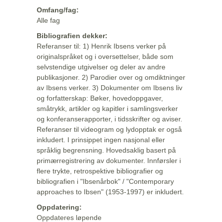
Omfang/fag:
Alle fag
Bibliografien dekker:
Referanser til: 1) Henrik Ibsens verker på
originalspråket og i oversettelser, både som
selvstendige utgivelser og deler av andre
publikasjoner. 2) Parodier over og omdiktninger
av Ibsens verker. 3) Dokumenter om Ibsens liv
og forfatterskap: Bøker, hovedoppgaver,
småtrykk, artikler og kapitler i samlingsverker
og konferanserapporter, i tidsskrifter og aviser.
Referanser til videogram og lydopptak er også
inkludert. I prinsippet ingen nasjonal eller
språklig begrensning. Hovedsaklig basert på
primærregistrering av dokumenter. Innførsler i
flere trykte, retrospektive bibliografier og
bibliografien i "Ibsenårbok" / "Contemporary
approaches to Ibsen" (1953-1997) er inkludert.
Oppdatering:
Oppdateres løpende