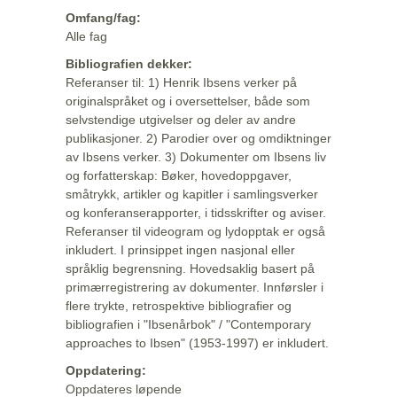
Omfang/fag:
Alle fag
Bibliografien dekker:
Referanser til: 1) Henrik Ibsens verker på
originalspråket og i oversettelser, både som
selvstendige utgivelser og deler av andre
publikasjoner. 2) Parodier over og omdiktninger
av Ibsens verker. 3) Dokumenter om Ibsens liv
og forfatterskap: Bøker, hovedoppgaver,
småtrykk, artikler og kapitler i samlingsverker
og konferanserapporter, i tidsskrifter og aviser.
Referanser til videogram og lydopptak er også
inkludert. I prinsippet ingen nasjonal eller
språklig begrensning. Hovedsaklig basert på
primærregistrering av dokumenter. Innførsler i
flere trykte, retrospektive bibliografier og
bibliografien i "Ibsenårbok" / "Contemporary
approaches to Ibsen" (1953-1997) er inkludert.
Oppdatering:
Oppdateres løpende