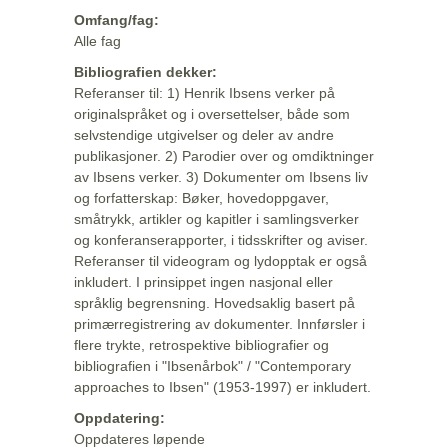
Omfang/fag:
Alle fag
Bibliografien dekker:
Referanser til: 1) Henrik Ibsens verker på
originalspråket og i oversettelser, både som
selvstendige utgivelser og deler av andre
publikasjoner. 2) Parodier over og omdiktninger
av Ibsens verker. 3) Dokumenter om Ibsens liv
og forfatterskap: Bøker, hovedoppgaver,
småtrykk, artikler og kapitler i samlingsverker
og konferanserapporter, i tidsskrifter og aviser.
Referanser til videogram og lydopptak er også
inkludert. I prinsippet ingen nasjonal eller
språklig begrensning. Hovedsaklig basert på
primærregistrering av dokumenter. Innførsler i
flere trykte, retrospektive bibliografier og
bibliografien i "Ibsenårbok" / "Contemporary
approaches to Ibsen" (1953-1997) er inkludert.
Oppdatering:
Oppdateres løpende