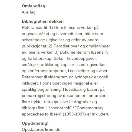
Omfang/fag:
Alle fag
Bibliografien dekker:
Referanser til: 1) Henrik Ibsens verker på
originalspråket og i oversettelser, både som
selvstendige utgivelser og deler av andre
publikasjoner. 2) Parodier over og omdiktninger
av Ibsens verker. 3) Dokumenter om Ibsens liv
og forfatterskap: Bøker, hovedoppgaver,
småtrykk, artikler og kapitler i samlingsverker
og konferanserapporter, i tidsskrifter og aviser.
Referanser til videogram og lydopptak er også
inkludert. I prinsippet ingen nasjonal eller
språklig begrensning. Hovedsaklig basert på
primærregistrering av dokumenter. Innførsler i
flere trykte, retrospektive bibliografier og
bibliografien i "Ibsenårbok" / "Contemporary
approaches to Ibsen" (1953-1997) er inkludert.
Oppdatering:
Oppdateres løpende