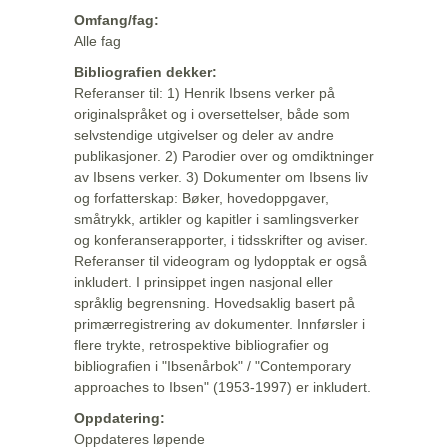
Omfang/fag:
Alle fag
Bibliografien dekker:
Referanser til: 1) Henrik Ibsens verker på
originalspråket og i oversettelser, både som
selvstendige utgivelser og deler av andre
publikasjoner. 2) Parodier over og omdiktninger
av Ibsens verker. 3) Dokumenter om Ibsens liv
og forfatterskap: Bøker, hovedoppgaver,
småtrykk, artikler og kapitler i samlingsverker
og konferanserapporter, i tidsskrifter og aviser.
Referanser til videogram og lydopptak er også
inkludert. I prinsippet ingen nasjonal eller
språklig begrensning. Hovedsaklig basert på
primærregistrering av dokumenter. Innførsler i
flere trykte, retrospektive bibliografier og
bibliografien i "Ibsenårbok" / "Contemporary
approaches to Ibsen" (1953-1997) er inkludert.
Oppdatering:
Oppdateres løpende