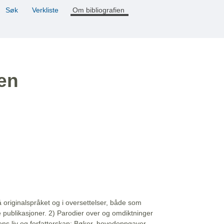
Søk
Verkliste
Om bibliografien
ien
å originalspråket og i oversettelser, både som
e publikasjoner. 2) Parodier over og omdiktninger
ns liv og forfatterskap: Bøker, hovedoppgaver,