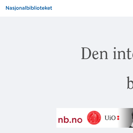
Den int
b