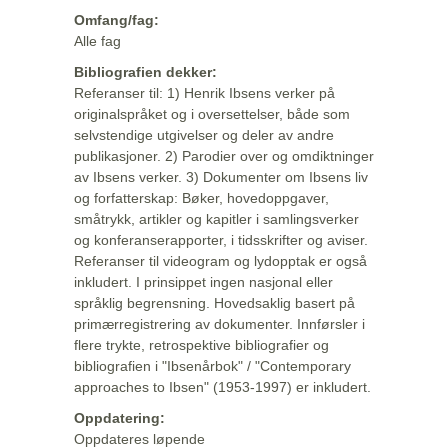
Omfang/fag:
Alle fag
Bibliografien dekker:
Referanser til: 1) Henrik Ibsens verker på
originalspråket og i oversettelser, både som
selvstendige utgivelser og deler av andre
publikasjoner. 2) Parodier over og omdiktninger
av Ibsens verker. 3) Dokumenter om Ibsens liv
og forfatterskap: Bøker, hovedoppgaver,
småtrykk, artikler og kapitler i samlingsverker
og konferanserapporter, i tidsskrifter og aviser.
Referanser til videogram og lydopptak er også
inkludert. I prinsippet ingen nasjonal eller
språklig begrensning. Hovedsaklig basert på
primærregistrering av dokumenter. Innførsler i
flere trykte, retrospektive bibliografier og
bibliografien i "Ibsenårbok" / "Contemporary
approaches to Ibsen" (1953-1997) er inkludert.
Oppdatering:
Oppdateres løpende