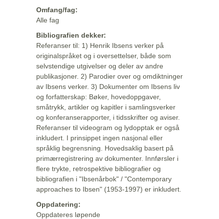
Omfang/fag:
Alle fag
Bibliografien dekker:
Referanser til: 1) Henrik Ibsens verker på
originalspråket og i oversettelser, både som
selvstendige utgivelser og deler av andre
publikasjoner. 2) Parodier over og omdiktninger
av Ibsens verker. 3) Dokumenter om Ibsens liv
og forfatterskap: Bøker, hovedoppgaver,
småtrykk, artikler og kapitler i samlingsverker
og konferanserapporter, i tidsskrifter og aviser.
Referanser til videogram og lydopptak er også
inkludert. I prinsippet ingen nasjonal eller
språklig begrensning. Hovedsaklig basert på
primærregistrering av dokumenter. Innførsler i
flere trykte, retrospektive bibliografier og
bibliografien i "Ibsenårbok" / "Contemporary
approaches to Ibsen" (1953-1997) er inkludert.
Oppdatering:
Oppdateres løpende