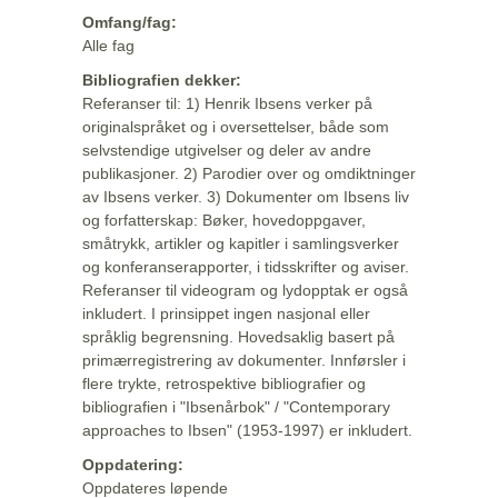
Omfang/fag:
Alle fag
Bibliografien dekker:
Referanser til: 1) Henrik Ibsens verker på
originalspråket og i oversettelser, både som
selvstendige utgivelser og deler av andre
publikasjoner. 2) Parodier over og omdiktninger
av Ibsens verker. 3) Dokumenter om Ibsens liv
og forfatterskap: Bøker, hovedoppgaver,
småtrykk, artikler og kapitler i samlingsverker
og konferanserapporter, i tidsskrifter og aviser.
Referanser til videogram og lydopptak er også
inkludert. I prinsippet ingen nasjonal eller
språklig begrensning. Hovedsaklig basert på
primærregistrering av dokumenter. Innførsler i
flere trykte, retrospektive bibliografier og
bibliografien i "Ibsenårbok" / "Contemporary
approaches to Ibsen" (1953-1997) er inkludert.
Oppdatering:
Oppdateres løpende