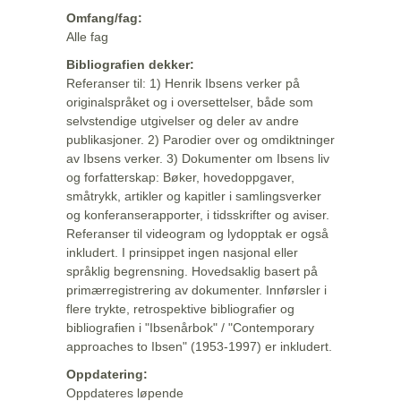
Omfang/fag:
Alle fag
Bibliografien dekker:
Referanser til: 1) Henrik Ibsens verker på
originalspråket og i oversettelser, både som
selvstendige utgivelser og deler av andre
publikasjoner. 2) Parodier over og omdiktninger
av Ibsens verker. 3) Dokumenter om Ibsens liv
og forfatterskap: Bøker, hovedoppgaver,
småtrykk, artikler og kapitler i samlingsverker
og konferanserapporter, i tidsskrifter og aviser.
Referanser til videogram og lydopptak er også
inkludert. I prinsippet ingen nasjonal eller
språklig begrensning. Hovedsaklig basert på
primærregistrering av dokumenter. Innførsler i
flere trykte, retrospektive bibliografier og
bibliografien i "Ibsenårbok" / "Contemporary
approaches to Ibsen" (1953-1997) er inkludert.
Oppdatering:
Oppdateres løpende