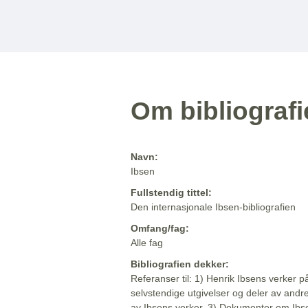
Om bibliograf
Navn:
Ibsen
Fullstendig tittel:
Den internasjonale Ibsen-bibliografien
Omfang/fag:
Alle fag
Bibliografien dekker:
Referanser til: 1) Henrik Ibsens verker p
selvstendige utgivelser og deler av andr
av Ibsens verker. 3) Dokumenter om Ibse