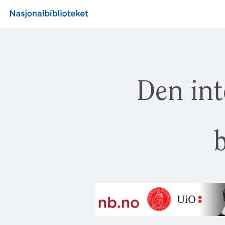
Den int
b