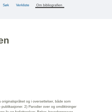
Søk
Verkliste
Om bibliografien
ien
å originalspråket og i oversettelser, både som
e publikasjoner. 2) Parodier over og omdiktninger
ns liv og forfatterskap: Bøker, hovedoppgaver,