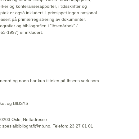
erker og konferanserapporter, i tidsskrifter og
ptak er også inkludert. I prinsippet ingen nasjonal
basert på primærregistrering av dokumenter.
liografier og bibliografien i "Ibsenårbok" /
53-1997) er inkludert.
eord og noen har kun tittelen på Ibsens verk som
teket og BIBSYS
, 0203 Oslo, Nettadresse:
t: spesialbibliografi@nb.no, Telefon: 23 27 61 01
 09:45:34