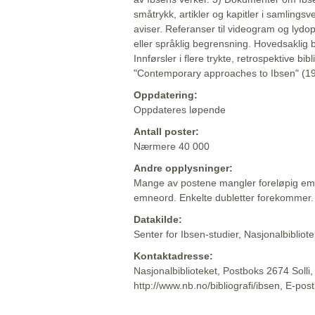
småtrykk, artikler og kapitler i samlingsv
aviser. Referanser til videogram og lydop
eller språklig begrensning. Hovedsaklig 
Innførsler i flere trykte, retrospektive bib
"Contemporary approaches to Ibsen" (19
Oppdatering:
Oppdateres løpende
Antall poster:
Nærmere 40 000
Andre opplysninger:
Mange av postene mangler foreløpig emn
emneord. Enkelte dubletter forekommer.
Datakilde:
Senter for Ibsen-studier, Nasjonalbiblio
Kontaktadresse:
Nasjonalbiblioteket, Postboks 2674 Solli
http://www.nb.no/bibliografi/ibsen, E-pos
Beskrivelsen sist oppdatert: 2022-06-20