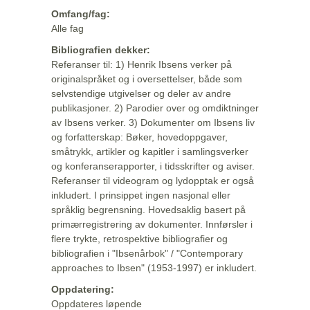
Omfang/fag:
Alle fag
Bibliografien dekker:
Referanser til: 1) Henrik Ibsens verker på
originalspråket og i oversettelser, både som
selvstendige utgivelser og deler av andre
publikasjoner. 2) Parodier over og omdiktninger
av Ibsens verker. 3) Dokumenter om Ibsens liv
og forfatterskap: Bøker, hovedoppgaver,
småtrykk, artikler og kapitler i samlingsverker
og konferanserapporter, i tidsskrifter og aviser.
Referanser til videogram og lydopptak er også
inkludert. I prinsippet ingen nasjonal eller
språklig begrensning. Hovedsaklig basert på
primærregistrering av dokumenter. Innførsler i
flere trykte, retrospektive bibliografier og
bibliografien i "Ibsenårbok" / "Contemporary
approaches to Ibsen" (1953-1997) er inkludert.
Oppdatering:
Oppdateres løpende