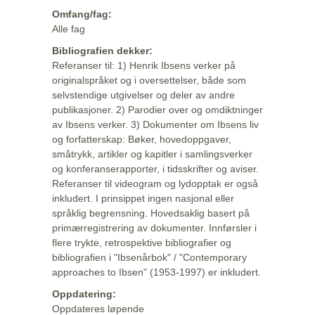
Omfang/fag:
Alle fag
Bibliografien dekker:
Referanser til: 1) Henrik Ibsens verker på
originalspråket og i oversettelser, både som
selvstendige utgivelser og deler av andre
publikasjoner. 2) Parodier over og omdiktninger
av Ibsens verker. 3) Dokumenter om Ibsens liv
og forfatterskap: Bøker, hovedoppgaver,
småtrykk, artikler og kapitler i samlingsverker
og konferanserapporter, i tidsskrifter og aviser.
Referanser til videogram og lydopptak er også
inkludert. I prinsippet ingen nasjonal eller
språklig begrensning. Hovedsaklig basert på
primærregistrering av dokumenter. Innførsler i
flere trykte, retrospektive bibliografier og
bibliografien i "Ibsenårbok" / "Contemporary
approaches to Ibsen" (1953-1997) er inkludert.
Oppdatering:
Oppdateres løpende