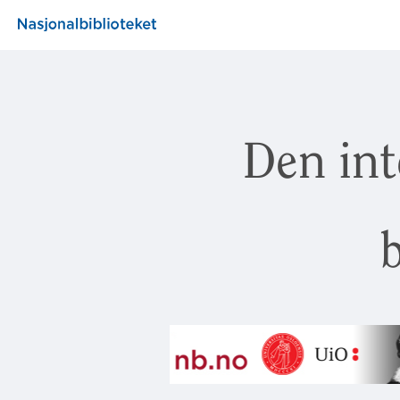
Den int
b