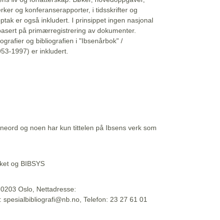
erker og konferanserapporter, i tidsskrifter og
ptak er også inkludert. I prinsippet ingen nasjonal
basert på primærregistrering av dokumenter.
liografier og bibliografien i "Ibsenårbok" /
53-1997) er inkludert.
eord og noen har kun tittelen på Ibsens verk som
teket og BIBSYS
, 0203 Oslo, Nettadresse:
t: spesialbibliografi@nb.no, Telefon: 23 27 61 01
 09:45:34