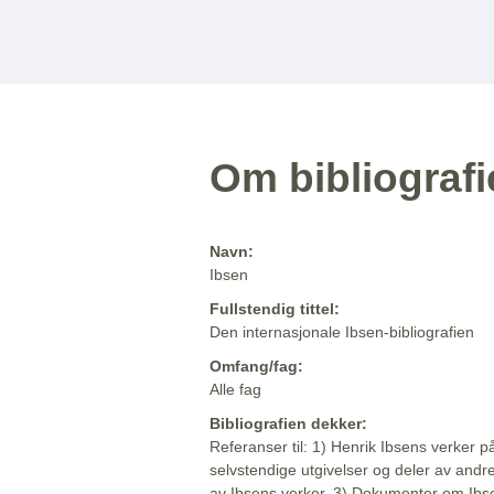
Om bibliograf
Navn:
Ibsen
Fullstendig tittel:
Den internasjonale Ibsen-bibliografien
Omfang/fag:
Alle fag
Bibliografien dekker:
Referanser til: 1) Henrik Ibsens verker p
selvstendige utgivelser og deler av andr
av Ibsens verker. 3) Dokumenter om Ibse