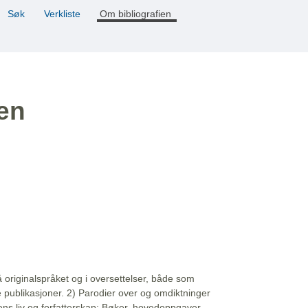
Søk
Verkliste
Om bibliografien
ien
å originalspråket og i oversettelser, både som
e publikasjoner. 2) Parodier over og omdiktninger
ns liv og forfatterskap: Bøker, hovedoppgaver,