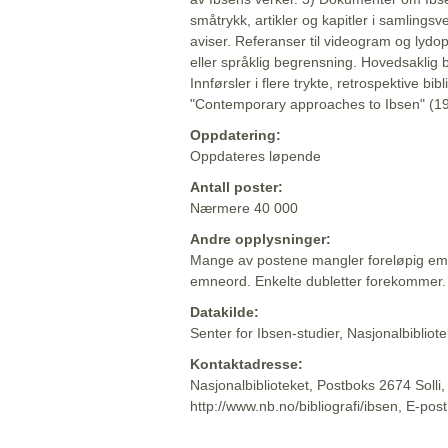
småtrykk, artikler og kapitler i samlingsv
aviser. Referanser til videogram og lydop
eller språklig begrensning. Hovedsaklig 
Innførsler i flere trykte, retrospektive bib
"Contemporary approaches to Ibsen" (19
Oppdatering:
Oppdateres løpende
Antall poster:
Nærmere 40 000
Andre opplysninger:
Mange av postene mangler foreløpig emn
emneord. Enkelte dubletter forekommer.
Datakilde:
Senter for Ibsen-studier, Nasjonalbiblio
Kontaktadresse:
Nasjonalbiblioteket, Postboks 2674 Solli
http://www.nb.no/bibliografi/ibsen, E-pos
Beskrivelsen sist oppdatert: 2022-06-20