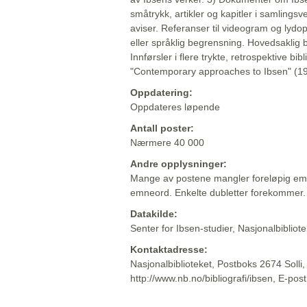
småtrykk, artikler og kapitler i samlingsv
aviser. Referanser til videogram og lydop
eller språklig begrensning. Hovedsaklig 
Innførsler i flere trykte, retrospektive bib
"Contemporary approaches to Ibsen" (19
Oppdatering:
Oppdateres løpende
Antall poster:
Nærmere 40 000
Andre opplysninger:
Mange av postene mangler foreløpig emn
emneord. Enkelte dubletter forekommer.
Datakilde:
Senter for Ibsen-studier, Nasjonalbiblio
Kontaktadresse:
Nasjonalbiblioteket, Postboks 2674 Solli
http://www.nb.no/bibliografi/ibsen, E-pos
Beskrivelsen sist oppdatert: 2022-06-20