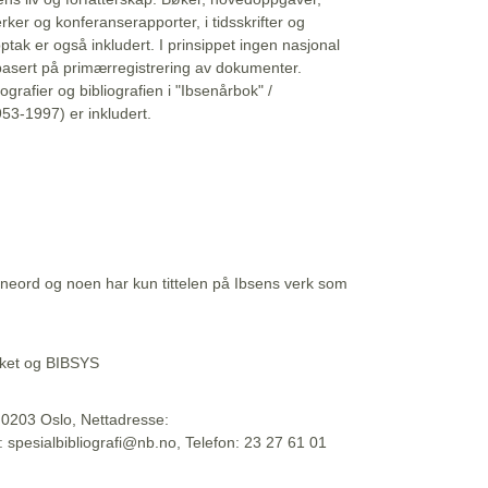
erker og konferanserapporter, i tidsskrifter og
ptak er også inkludert. I prinsippet ingen nasjonal
basert på primærregistrering av dokumenter.
liografier og bibliografien i "Ibsenårbok" /
53-1997) er inkludert.
eord og noen har kun tittelen på Ibsens verk som
teket og BIBSYS
, 0203 Oslo, Nettadresse:
t: spesialbibliografi@nb.no, Telefon: 23 27 61 01
 09:45:34