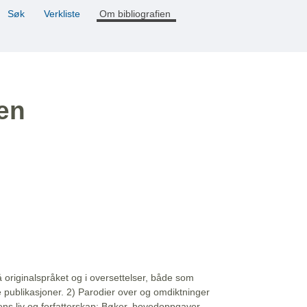
Søk
Verkliste
Om bibliografien
ien
å originalspråket og i oversettelser, både som
e publikasjoner. 2) Parodier over og omdiktninger
ns liv og forfatterskap: Bøker, hovedoppgaver,