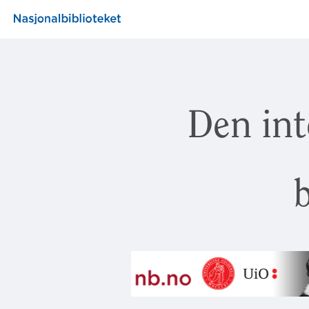
Den int
b