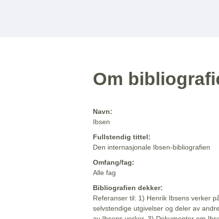
Om bibliograf
Navn:
Ibsen
Fullstendig tittel:
Den internasjonale Ibsen-bibliografien
Omfang/fag:
Alle fag
Bibliografien dekker:
Referanser til: 1) Henrik Ibsens verker p
selvstendige utgivelser og deler av andr
av Ibsens verker. 3) Dokumenter om Ibse