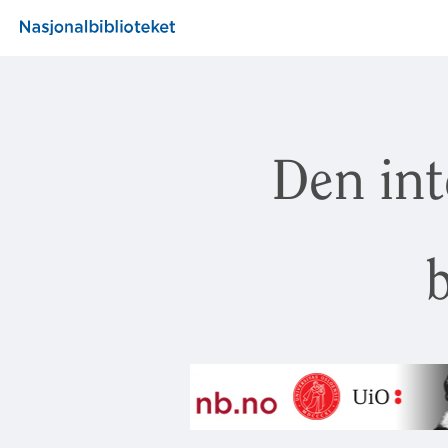
Den int
b