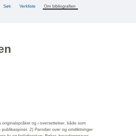
Søk
Verkliste
Om bibliografien
ien
å originalspråket og i oversettelser, både som
e publikasjoner. 2) Parodier over og omdiktninger
ns liv og forfatterskap: Bøker, hovedoppgaver,