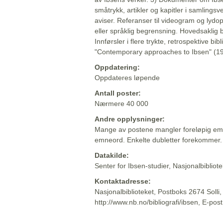
småtrykk, artikler og kapitler i samlingsv
aviser. Referanser til videogram og lydop
eller språklig begrensning. Hovedsaklig 
Innførsler i flere trykte, retrospektive bib
"Contemporary approaches to Ibsen" (19
Oppdatering:
Oppdateres løpende
Antall poster:
Nærmere 40 000
Andre opplysninger:
Mange av postene mangler foreløpig emn
emneord. Enkelte dubletter forekommer.
Datakilde:
Senter for Ibsen-studier, Nasjonalbiblio
Kontaktadresse:
Nasjonalbiblioteket, Postboks 2674 Solli
http://www.nb.no/bibliografi/ibsen, E-pos
Beskrivelsen sist oppdatert: 2022-06-20