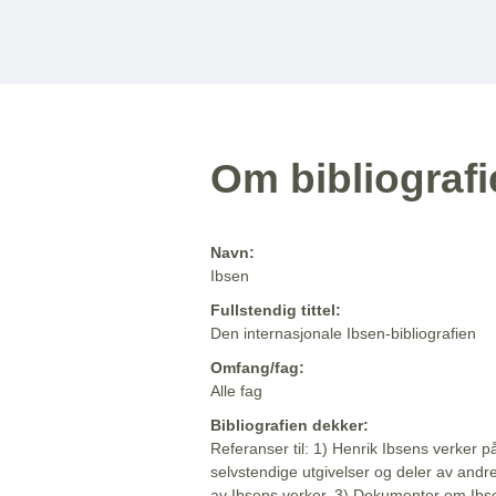
Om bibliograf
Navn:
Ibsen
Fullstendig tittel:
Den internasjonale Ibsen-bibliografien
Omfang/fag:
Alle fag
Bibliografien dekker:
Referanser til: 1) Henrik Ibsens verker p
selvstendige utgivelser og deler av andr
av Ibsens verker. 3) Dokumenter om Ibse