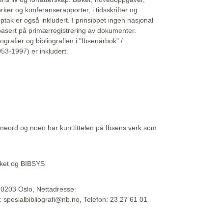
erker og konferanserapporter, i tidsskrifter og
ptak er også inkludert. I prinsippet ingen nasjonal
basert på primærregistrering av dokumenter.
liografier og bibliografien i "Ibsenårbok" /
53-1997) er inkludert.
eord og noen har kun tittelen på Ibsens verk som
teket og BIBSYS
, 0203 Oslo, Nettadresse:
t: spesialbibliografi@nb.no, Telefon: 23 27 61 01
 09:45:34