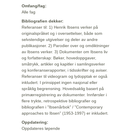
Omfang/fag:
Alle fag
Bibliografien dekker:
Referanser til: 1) Henrik Ibsens verker på
originalspråket og i oversettelser, både som
selvstendige utgivelser og deler av andre
publikasjoner. 2) Parodier over og omdiktninger
av Ibsens verker. 3) Dokumenter om Ibsens liv
og forfatterskap: Bøker, hovedoppgaver,
småtrykk, artikler og kapitler i samlingsverker
og konferanserapporter, i tidsskrifter og aviser.
Referanser til videogram og lydopptak er også
inkludert. I prinsippet ingen nasjonal eller
språklig begrensning. Hovedsaklig basert på
primærregistrering av dokumenter. Innførsler i
flere trykte, retrospektive bibliografier og
bibliografien i "Ibsenårbok" / "Contemporary
approaches to Ibsen" (1953-1997) er inkludert.
Oppdatering:
Oppdateres løpende