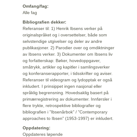
Omfang/fag:
Alle fag
Bibliografien dekker:
Referanser til: 1) Henrik Ibsens verker på
originalspråket og i oversettelser, både som
selvstendige utgivelser og deler av andre
publikasjoner. 2) Parodier over og omdiktninger
av Ibsens verker. 3) Dokumenter om Ibsens liv
og forfatterskap: Bøker, hovedoppgaver,
småtrykk, artikler og kapitler i samlingsverker
og konferanserapporter, i tidsskrifter og aviser.
Referanser til videogram og lydopptak er også
inkludert. I prinsippet ingen nasjonal eller
språklig begrensning. Hovedsaklig basert på
primærregistrering av dokumenter. Innførsler i
flere trykte, retrospektive bibliografier og
bibliografien i "Ibsenårbok" / "Contemporary
approaches to Ibsen" (1953-1997) er inkludert.
Oppdatering:
Oppdateres løpende