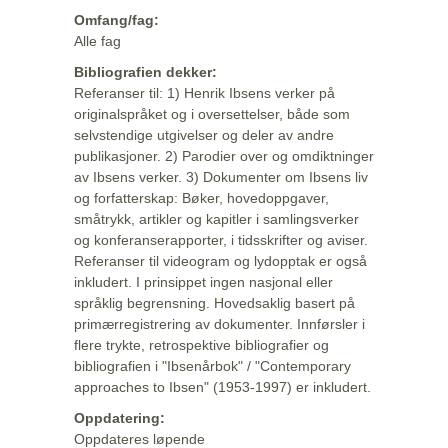
Omfang/fag:
Alle fag
Bibliografien dekker:
Referanser til: 1) Henrik Ibsens verker på
originalspråket og i oversettelser, både som
selvstendige utgivelser og deler av andre
publikasjoner. 2) Parodier over og omdiktninger
av Ibsens verker. 3) Dokumenter om Ibsens liv
og forfatterskap: Bøker, hovedoppgaver,
småtrykk, artikler og kapitler i samlingsverker
og konferanserapporter, i tidsskrifter og aviser.
Referanser til videogram og lydopptak er også
inkludert. I prinsippet ingen nasjonal eller
språklig begrensning. Hovedsaklig basert på
primærregistrering av dokumenter. Innførsler i
flere trykte, retrospektive bibliografier og
bibliografien i "Ibsenårbok" / "Contemporary
approaches to Ibsen" (1953-1997) er inkludert.
Oppdatering:
Oppdateres løpende