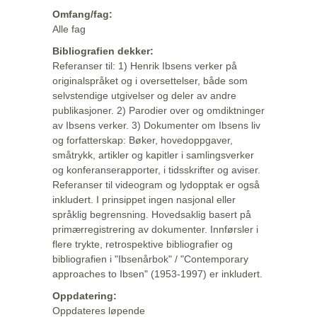
Omfang/fag:
Alle fag
Bibliografien dekker:
Referanser til: 1) Henrik Ibsens verker på
originalspråket og i oversettelser, både som
selvstendige utgivelser og deler av andre
publikasjoner. 2) Parodier over og omdiktninger
av Ibsens verker. 3) Dokumenter om Ibsens liv
og forfatterskap: Bøker, hovedoppgaver,
småtrykk, artikler og kapitler i samlingsverker
og konferanserapporter, i tidsskrifter og aviser.
Referanser til videogram og lydopptak er også
inkludert. I prinsippet ingen nasjonal eller
språklig begrensning. Hovedsaklig basert på
primærregistrering av dokumenter. Innførsler i
flere trykte, retrospektive bibliografier og
bibliografien i "Ibsenårbok" / "Contemporary
approaches to Ibsen" (1953-1997) er inkludert.
Oppdatering:
Oppdateres løpende