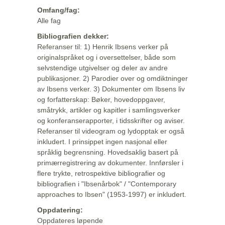
Omfang/fag:
Alle fag
Bibliografien dekker:
Referanser til: 1) Henrik Ibsens verker på
originalspråket og i oversettelser, både som
selvstendige utgivelser og deler av andre
publikasjoner. 2) Parodier over og omdiktninger
av Ibsens verker. 3) Dokumenter om Ibsens liv
og forfatterskap: Bøker, hovedoppgaver,
småtrykk, artikler og kapitler i samlingsverker
og konferanserapporter, i tidsskrifter og aviser.
Referanser til videogram og lydopptak er også
inkludert. I prinsippet ingen nasjonal eller
språklig begrensning. Hovedsaklig basert på
primærregistrering av dokumenter. Innførsler i
flere trykte, retrospektive bibliografier og
bibliografien i "Ibsenårbok" / "Contemporary
approaches to Ibsen" (1953-1997) er inkludert.
Oppdatering:
Oppdateres løpende