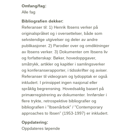
Omfang/fag:
Alle fag
Bibliografien dekker:
Referanser til: 1) Henrik Ibsens verker på
originalspråket og i oversettelser, både som
selvstendige utgivelser og deler av andre
publikasjoner. 2) Parodier over og omdiktninger
av Ibsens verker. 3) Dokumenter om Ibsens liv
og forfatterskap: Bøker, hovedoppgaver,
småtrykk, artikler og kapitler i samlingsverker
og konferanserapporter, i tidsskrifter og aviser.
Referanser til videogram og lydopptak er også
inkludert. I prinsippet ingen nasjonal eller
språklig begrensning. Hovedsaklig basert på
primærregistrering av dokumenter. Innførsler i
flere trykte, retrospektive bibliografier og
bibliografien i "Ibsenårbok" / "Contemporary
approaches to Ibsen" (1953-1997) er inkludert.
Oppdatering:
Oppdateres løpende