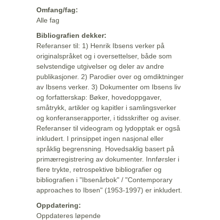
Omfang/fag:
Alle fag
Bibliografien dekker:
Referanser til: 1) Henrik Ibsens verker på
originalspråket og i oversettelser, både som
selvstendige utgivelser og deler av andre
publikasjoner. 2) Parodier over og omdiktninger
av Ibsens verker. 3) Dokumenter om Ibsens liv
og forfatterskap: Bøker, hovedoppgaver,
småtrykk, artikler og kapitler i samlingsverker
og konferanserapporter, i tidsskrifter og aviser.
Referanser til videogram og lydopptak er også
inkludert. I prinsippet ingen nasjonal eller
språklig begrensning. Hovedsaklig basert på
primærregistrering av dokumenter. Innførsler i
flere trykte, retrospektive bibliografier og
bibliografien i "Ibsenårbok" / "Contemporary
approaches to Ibsen" (1953-1997) er inkludert.
Oppdatering:
Oppdateres løpende