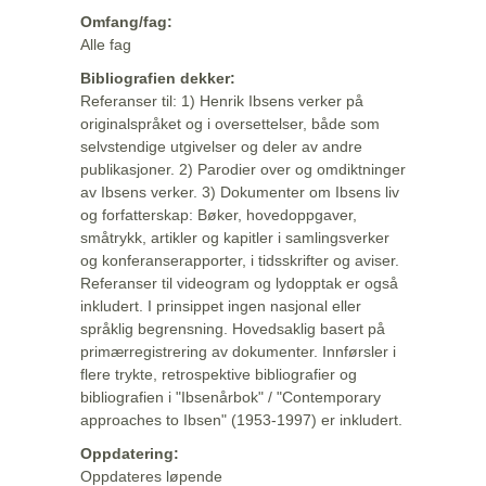
Omfang/fag:
Alle fag
Bibliografien dekker:
Referanser til: 1) Henrik Ibsens verker på
originalspråket og i oversettelser, både som
selvstendige utgivelser og deler av andre
publikasjoner. 2) Parodier over og omdiktninger
av Ibsens verker. 3) Dokumenter om Ibsens liv
og forfatterskap: Bøker, hovedoppgaver,
småtrykk, artikler og kapitler i samlingsverker
og konferanserapporter, i tidsskrifter og aviser.
Referanser til videogram og lydopptak er også
inkludert. I prinsippet ingen nasjonal eller
språklig begrensning. Hovedsaklig basert på
primærregistrering av dokumenter. Innførsler i
flere trykte, retrospektive bibliografier og
bibliografien i "Ibsenårbok" / "Contemporary
approaches to Ibsen" (1953-1997) er inkludert.
Oppdatering:
Oppdateres løpende