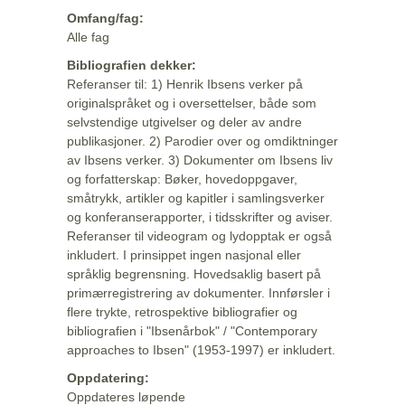
Omfang/fag:
Alle fag
Bibliografien dekker:
Referanser til: 1) Henrik Ibsens verker på
originalspråket og i oversettelser, både som
selvstendige utgivelser og deler av andre
publikasjoner. 2) Parodier over og omdiktninger
av Ibsens verker. 3) Dokumenter om Ibsens liv
og forfatterskap: Bøker, hovedoppgaver,
småtrykk, artikler og kapitler i samlingsverker
og konferanserapporter, i tidsskrifter og aviser.
Referanser til videogram og lydopptak er også
inkludert. I prinsippet ingen nasjonal eller
språklig begrensning. Hovedsaklig basert på
primærregistrering av dokumenter. Innførsler i
flere trykte, retrospektive bibliografier og
bibliografien i "Ibsenårbok" / "Contemporary
approaches to Ibsen" (1953-1997) er inkludert.
Oppdatering:
Oppdateres løpende