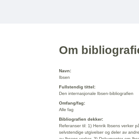
Om bibliograf
Navn:
Ibsen
Fullstendig tittel:
Den internasjonale Ibsen-bibliografien
Omfang/fag:
Alle fag
Bibliografien dekker:
Referanser til: 1) Henrik Ibsens verker p
selvstendige utgivelser og deler av andr
av Ibsens verker. 3) Dokumenter om Ibse