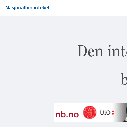
Den int
b