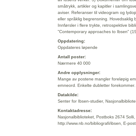
småtrykk, artikler og kapitler i samlingsv
aviser. Referanser til videogram og lydop
eller språklig begrensning. Hovedsaklig 
Innførsler i flere trykte, retrospektive bib
"Contemporary approaches to Ibsen" (19
Oppdatering:
Oppdateres løpende
Antall poster:
Nærmere 40 000
Andre opplysninger:
Mange av postene mangler foreløpig emn
emneord. Enkelte dubletter forekommer.
Datakilde:
Senter for Ibsen-studier, Nasjonalbiblio
Kontaktadresse:
Nasjonalbiblioteket, Postboks 2674 Solli
http://www.nb.no/bibliografi/ibsen, E-pos
Beskrivelsen sist oppdatert: 2022-06-20