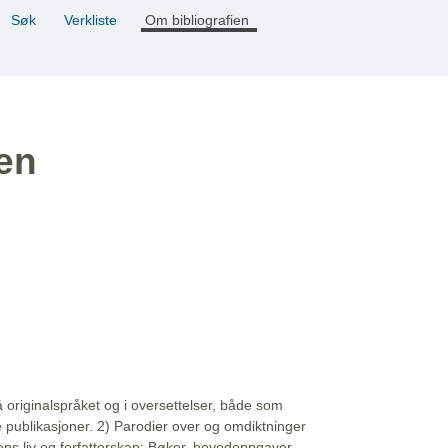
Søk
Verkliste
Om bibliografien
ien
å originalspråket og i oversettelser, både som
e publikasjoner. 2) Parodier over og omdiktninger
ns liv og forfatterskap: Bøker, hovedoppgaver,