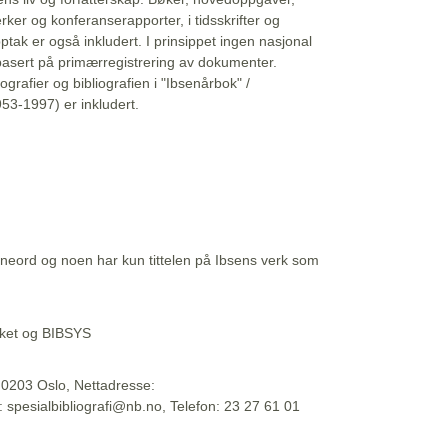
erker og konferanserapporter, i tidsskrifter og
ptak er også inkludert. I prinsippet ingen nasjonal
basert på primærregistrering av dokumenter.
liografier og bibliografien i "Ibsenårbok" /
53-1997) er inkludert.
eord og noen har kun tittelen på Ibsens verk som
teket og BIBSYS
, 0203 Oslo, Nettadresse:
t: spesialbibliografi@nb.no, Telefon: 23 27 61 01
 09:45:34