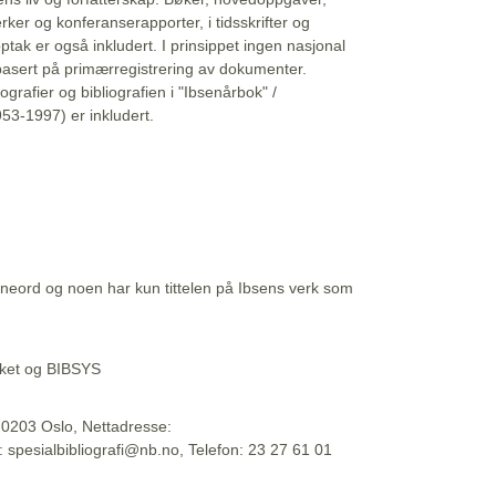
erker og konferanserapporter, i tidsskrifter og
ptak er også inkludert. I prinsippet ingen nasjonal
basert på primærregistrering av dokumenter.
liografier og bibliografien i "Ibsenårbok" /
53-1997) er inkludert.
eord og noen har kun tittelen på Ibsens verk som
teket og BIBSYS
, 0203 Oslo, Nettadresse:
t: spesialbibliografi@nb.no, Telefon: 23 27 61 01
 09:45:34