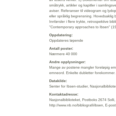
småtrykk, artikler og kapitler i samlingsv
aviser. Referanser til videogram og lydop
eller språklig begrensning. Hovedsaklig 
Innførsler i flere trykte, retrospektive bib
"Contemporary approaches to Ibsen" (19
Oppdatering:
Oppdateres løpende
Antall poster:
Nærmere 40 000
Andre opplysninger:
Mange av postene mangler foreløpig emn
emneord. Enkelte dubletter forekommer.
Datakilde:
Senter for Ibsen-studier, Nasjonalbiblio
Kontaktadresse:
Nasjonalbiblioteket, Postboks 2674 Solli
http://www.nb.no/bibliografi/ibsen, E-pos
Beskrivelsen sist oppdatert: 2022-06-20