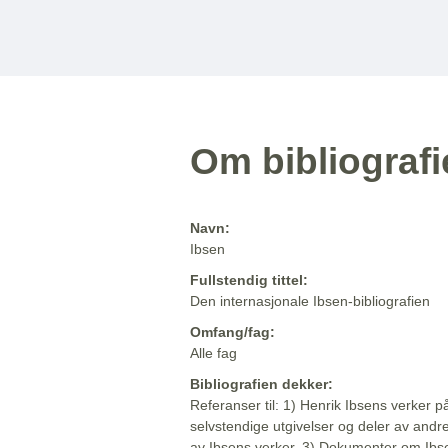
Om bibliograf
Navn:
Ibsen
Fullstendig tittel:
Den internasjonale Ibsen-bibliografien
Omfang/fag:
Alle fag
Bibliografien dekker:
Referanser til: 1) Henrik Ibsens verker p
selvstendige utgivelser og deler av andr
av Ibsens verker. 3) Dokumenter om Ibse