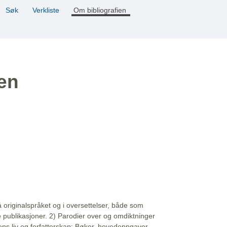
Søk
Verkliste
Om bibliografien
ien
å originalspråket og i oversettelser, både som
e publikasjoner. 2) Parodier over og omdiktninger
ns liv og forfatterskap: Bøker, hovedoppgaver,