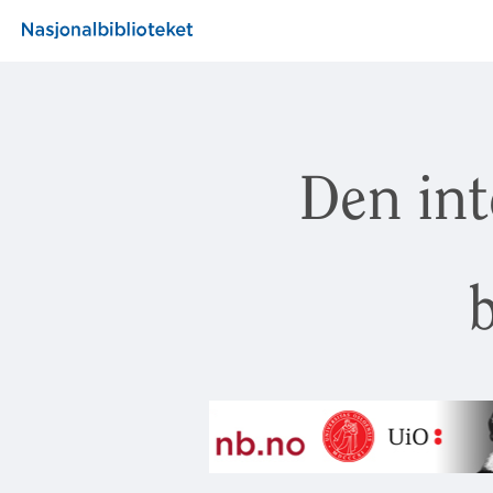
Den int
b