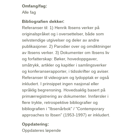
Omfang/fag:
Alle fag
Bibliografien dekker:
Referanser til: 1) Henrik Ibsens verker på
originalspråket og i oversettelser, både som
selvstendige utgivelser og deler av andre
publikasjoner. 2) Parodier over og omdiktninger
av Ibsens verker. 3) Dokumenter om Ibsens liv
og forfatterskap: Bøker, hovedoppgaver,
småtrykk, artikler og kapitler i samlingsverker
og konferanserapporter, i tidsskrifter og aviser.
Referanser til videogram og lydopptak er også
inkludert. I prinsippet ingen nasjonal eller
språklig begrensning. Hovedsaklig basert på
primærregistrering av dokumenter. Innførsler i
flere trykte, retrospektive bibliografier og
bibliografien i "Ibsenårbok" / "Contemporary
approaches to Ibsen" (1953-1997) er inkludert.
Oppdatering:
Oppdateres løpende