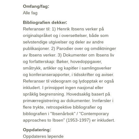
Omfang/fag:
Alle fag
Bibliografien dekker:
Referanser til: 1) Henrik Ibsens verker på
originalspråket og i oversettelser, både som
selvstendige utgivelser og deler av andre
publikasjoner. 2) Parodier over og omdiktninger
av Ibsens verker. 3) Dokumenter om Ibsens liv
og forfatterskap: Bøker, hovedoppgaver,
småtrykk, artikler og kapitler i samlingsverker
og konferanserapporter, i tidsskrifter og aviser.
Referanser til videogram og lydopptak er også
inkludert. I prinsippet ingen nasjonal eller
språklig begrensning. Hovedsaklig basert på
primærregistrering av dokumenter. Innførsler i
flere trykte, retrospektive bibliografier og
bibliografien i "Ibsenårbok" / "Contemporary
approaches to Ibsen" (1953-1997) er inkludert.
Oppdatering:
Oppdateres løpende