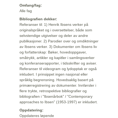
Omfang/fag:
Alle fag
Bibliografien dekker:
Referanser til: 1) Henrik Ibsens verker på
originalspråket og i oversettelser, både som
selvstendige utgivelser og deler av andre
publikasjoner. 2) Parodier over og omdiktninger
av Ibsens verker. 3) Dokumenter om Ibsens liv
og forfatterskap: Bøker, hovedoppgaver,
småtrykk, artikler og kapitler i samlingsverker
og konferanserapporter, i tidsskrifter og aviser.
Referanser til videogram og lydopptak er også
inkludert. I prinsippet ingen nasjonal eller
språklig begrensning. Hovedsaklig basert på
primærregistrering av dokumenter. Innførsler i
flere trykte, retrospektive bibliografier og
bibliografien i "Ibsenårbok" / "Contemporary
approaches to Ibsen" (1953-1997) er inkludert.
Oppdatering:
Oppdateres løpende