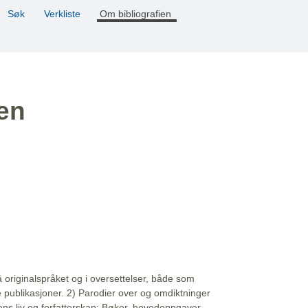
Søk
Verkliste
Om bibliografien
ien
å originalspråket og i oversettelser, både som
e publikasjoner. 2) Parodier over og omdiktninger
ns liv og forfatterskap: Bøker, hovedoppgaver,