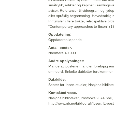
småtrykk, artikler og kapitler i samlingsv
aviser. Referanser til videogram og lydop
eller språklig begrensning. Hovedsaklig 
Innførsler i flere trykte, retrospektive bib
"Contemporary approaches to Ibsen" (19
Oppdatering:
Oppdateres løpende
Antall poster:
Nærmere 40 000
Andre opplysninger:
Mange av postene mangler foreløpig emn
emneord. Enkelte dubletter forekommer.
Datakilde:
Senter for Ibsen-studier, Nasjonalbiblio
Kontaktadresse:
Nasjonalbiblioteket, Postboks 2674 Solli
http://www.nb.no/bibliografi/ibsen, E-pos
Beskrivelsen sist oppdatert: 2022-06-20