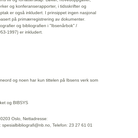
erker og konferanserapporter, i tidsskrifter og
ptak er også inkludert. I prinsippet ingen nasjonal
basert på primærregistrering av dokumenter.
liografier og bibliografien i "Ibsenårbok" /
53-1997) er inkludert.
eord og noen har kun tittelen på Ibsens verk som
teket og BIBSYS
, 0203 Oslo, Nettadresse:
t: spesialbibliografi@nb.no, Telefon: 23 27 61 01
 09:45:34