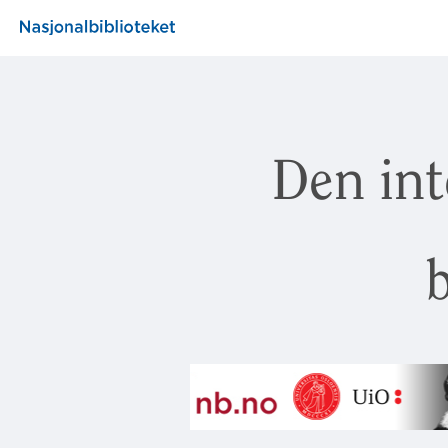
Den int
b