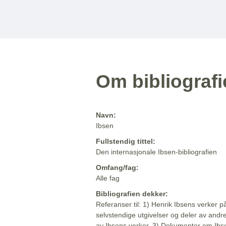
Om bibliograf
Navn:
Ibsen
Fullstendig tittel:
Den internasjonale Ibsen-bibliografien
Omfang/fag:
Alle fag
Bibliografien dekker:
Referanser til: 1) Henrik Ibsens verker p
selvstendige utgivelser og deler av andr
av Ibsens verker. 3) Dokumenter om Ibse