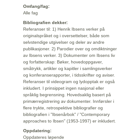
Omfang/fag:
Alle fag
Bibliografien dekker:
Referanser til: 1) Henrik Ibsens verker på
originalspråket og i oversettelser, både som
selvstendige utgivelser og deler av andre
publikasjoner. 2) Parodier over og omdiktninger
av Ibsens verker. 3) Dokumenter om Ibsens liv
og forfatterskap: Bøker, hovedoppgaver,
småtrykk, artikler og kapitler i samlingsverker
og konferanserapporter, i tidsskrifter og aviser.
Referanser til videogram og lydopptak er også
inkludert. I prinsippet ingen nasjonal eller
språklig begrensning. Hovedsaklig basert på
primærregistrering av dokumenter. Innførsler i
flere trykte, retrospektive bibliografier og
bibliografien i "Ibsenårbok" / "Contemporary
approaches to Ibsen" (1953-1997) er inkludert.
Oppdatering:
Oppdateres løpende