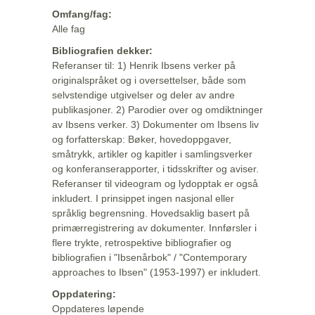
Omfang/fag:
Alle fag
Bibliografien dekker:
Referanser til: 1) Henrik Ibsens verker på
originalspråket og i oversettelser, både som
selvstendige utgivelser og deler av andre
publikasjoner. 2) Parodier over og omdiktninger
av Ibsens verker. 3) Dokumenter om Ibsens liv
og forfatterskap: Bøker, hovedoppgaver,
småtrykk, artikler og kapitler i samlingsverker
og konferanserapporter, i tidsskrifter og aviser.
Referanser til videogram og lydopptak er også
inkludert. I prinsippet ingen nasjonal eller
språklig begrensning. Hovedsaklig basert på
primærregistrering av dokumenter. Innførsler i
flere trykte, retrospektive bibliografier og
bibliografien i "Ibsenårbok" / "Contemporary
approaches to Ibsen" (1953-1997) er inkludert.
Oppdatering:
Oppdateres løpende