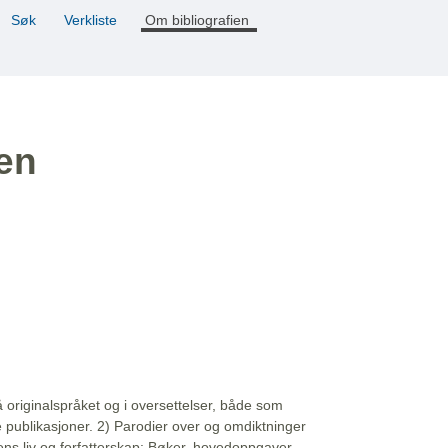
Søk
Verkliste
Om bibliografien
ien
å originalspråket og i oversettelser, både som
e publikasjoner. 2) Parodier over og omdiktninger
ns liv og forfatterskap: Bøker, hovedoppgaver,