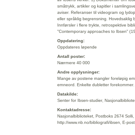
småtrykk, artikler og kapitler i samlingsv
aviser. Referanser til videogram og lydop
eller språklig begrensning. Hovedsaklig 
Innførsler i flere trykte, retrospektive bib
"Contemporary approaches to Ibsen" (19
Oppdatering:
Oppdateres løpende
Antall poster:
Nærmere 40 000
Andre opplysninger:
Mange av postene mangler foreløpig emn
emneord. Enkelte dubletter forekommer.
Datakilde:
Senter for Ibsen-studier, Nasjonalbiblio
Kontaktadresse:
Nasjonalbiblioteket, Postboks 2674 Solli
http://www.nb.no/bibliografi/ibsen, E-pos
Beskrivelsen sist oppdatert: 2022-06-20