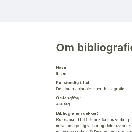
Om bibliograf
Navn:
Ibsen
Fullstendig tittel:
Den internasjonale Ibsen-bibliografien
Omfang/fag:
Alle fag
Bibliografien dekker:
Referanser til: 1) Henrik Ibsens verker p
selvstendige utgivelser og deler av andr
av Ibsens verker. 3) Dokumenter om Ibse