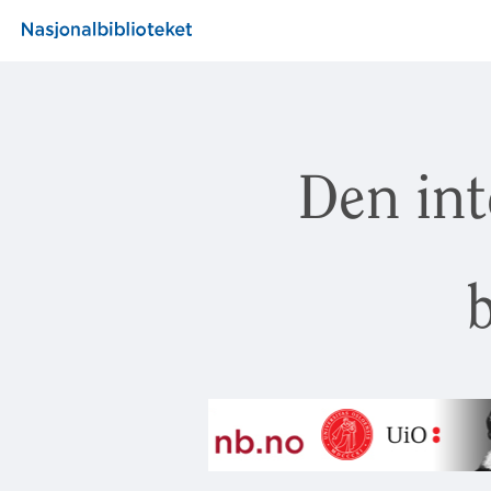
Den int
b