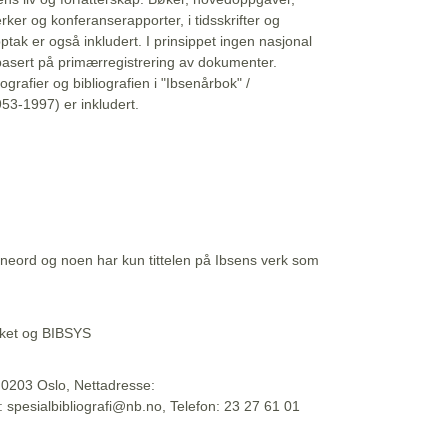
erker og konferanserapporter, i tidsskrifter og
ptak er også inkludert. I prinsippet ingen nasjonal
basert på primærregistrering av dokumenter.
liografier og bibliografien i "Ibsenårbok" /
53-1997) er inkludert.
eord og noen har kun tittelen på Ibsens verk som
teket og BIBSYS
, 0203 Oslo, Nettadresse:
t: spesialbibliografi@nb.no, Telefon: 23 27 61 01
 09:45:34