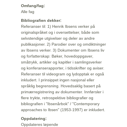
Omfang/fag:
Alle fag
Bibliografien dekker:
Referanser til: 1) Henrik Ibsens verker på
originalspråket og i oversettelser, både som
selvstendige utgivelser og deler av andre
publikasjoner. 2) Parodier over og omdiktninger
av Ibsens verker. 3) Dokumenter om Ibsens liv
og forfatterskap: Bøker, hovedoppgaver,
småtrykk, artikler og kapitler i samlingsverker
og konferanserapporter, i tidsskrifter og aviser.
Referanser til videogram og lydopptak er også
inkludert. I prinsippet ingen nasjonal eller
språklig begrensning. Hovedsaklig basert på
primærregistrering av dokumenter. Innførsler i
flere trykte, retrospektive bibliografier og
bibliografien i "Ibsenårbok" / "Contemporary
approaches to Ibsen" (1953-1997) er inkludert.
Oppdatering:
Oppdateres løpende